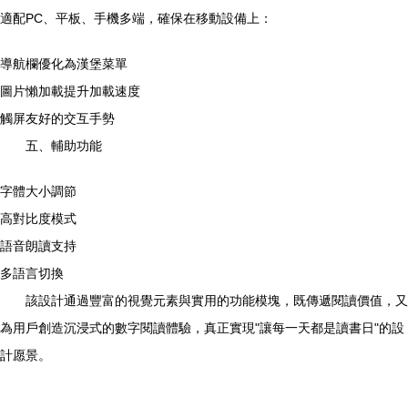
適配PC、平板、手機多端，確保在移動設備上：
導航欄優化為漢堡菜單
圖片懶加載提升加載速度
觸屏友好的交互手勢
五、輔助功能
字體大小調節
高對比度模式
語音朗讀支持
多語言切換
該設計通過豐富的視覺元素與實用的功能模塊，既傳遞閱讀價值，又
為用戶創造沉浸式的數字閱讀體驗，真正實現"讓每一天都是讀書日"的設
計愿景。