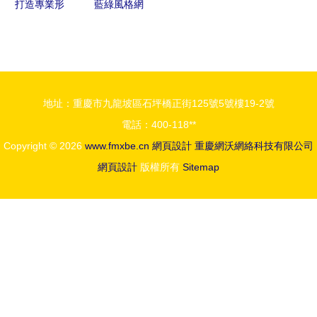
打造專業形
藍綠風格網
踐
象 以創欣
站設計 深
電子官網為
圳科慧設計
例，解析企
引領精品網
業官網的布
站建設新浪
地址：重慶市九龍坡區石坪橋正街125號5號樓19-2號
局設計與推
潮
電話：400-118**
廣策略
Copyright © 2026
www.fmxbe.cn
網頁設計
重慶網沃網絡科技有限公司
網頁設計
版權所有
Sitemap