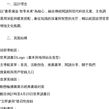
一、設計理念
以"書香滿溢·智享未來"為核心，融合傳統閱讀與現代科技元素。主色調
選用深藍與暖黃搭配，象征知識的深邃與智慧的光芒，輔以紙質紋理背景
增強文化氛圍。
二、頁面結構
頭部導航區：
世界讀書日Logo（書本與地球結合造型）
主導航菜單：首頁、活動預告、推薦書單、閱讀分享、關于我們
搜索框與用戶登錄入口
首屏英雄區：
動態輪播圖展示經典書籍封面
醒目倒計時至4月23日世界讀書日
"立即參與"號召性按鈕
活動專區：