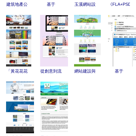
建筑地產公
基于
玉溪網站設
《FLA+PSD
司企業官網
Django與
計 現代寓
歐亞網頁設
設計與推廣
Vue.js的兒
意、文化象
計全書》
一站式素材
童二手用品
征與推廣策
——辦公文
指南
交易網站建
略的融合
教領域的網
設與推廣策
頁設計寶典
略
「黃花花花
從創意到流
網站建設與
基于
花yh」原創
量 網頁設
推廣 打造
Node.js與
網頁設計作
計與網站建
在線影響力
Vue.js的農
品集 旅游
設的全流程
的完整路徑
產品電商平
網頁與企業
策略
臺設計與推
官網的視覺
廣策略——
敘事
計算機畢業
設計綜合實